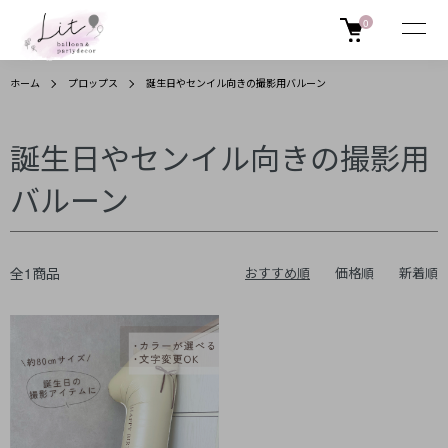
0
ホーム
プロップス
誕生日やセンイル向きの撮影用バルーン
誕生日やセンイル向きの撮影用
バルーン
全1商品
おすすめ順
価格順
新着順