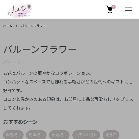
0
ホーム
バルーンフラワー
バルーンフラワー
Balloon Flower
お花とバルーンの華やかなコラボレーション。
コンパクトなスペースでも飾れる手軽さがどの世代へのギフトにも
好評です。
コロンと温かみのある印象は、お部屋に上品な可愛らしさをプラス
してくれます。
おすすめシーン
開店祝い
周年祝い
結婚祝い
長寿のお祝い
記念日