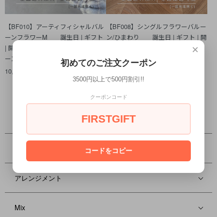
【BF010】アーティフィシャルバル
【BF008】シングルフラワーバルー
ーンフラワーM 誕生日 | ギフト
ン/ひまわり 誕生日 | ギフト | 開
| 開店祝い | 名入れ | 結婚祝い | バル
店祝い | フラワーギフト | 周年祝い
×
ーン | プレゼント
| ひまわり | バルーンフラワー
初めてのご注文クーポン
10,800円(税込)
4,980円(税込)
3500円以上で500円割引!!
クーポンコード
FIRSTGIFT
カテゴリー
フロート
コードをコピー
アレンジメント
Mix