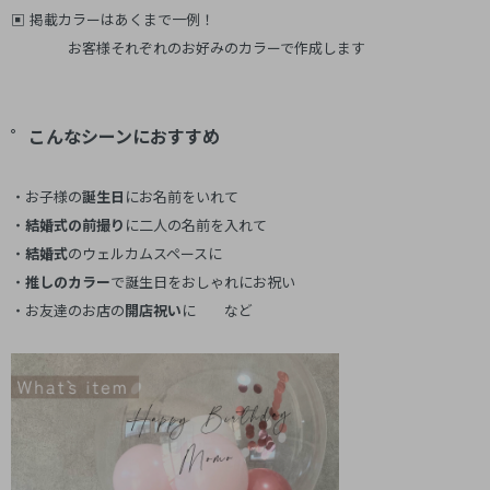
▣ 掲載カラーはあくまで一例！
お客様それぞれのお好みのカラーで作成します
゜こんなシーンにおすすめ
・お子様の
誕生日
にお名前をいれて
・
結婚式の前撮り
に二人の名前を入れて
・
結婚式
のウェルカムスペースに
・
推しのカラー
で誕生日をおしゃれにお祝い
・お友達のお店の
開店祝い
に など