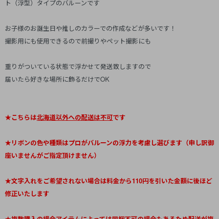
ト（浮型）タイプのバルーンです
お子様のお誕生日や推しのカラーでの作成などが多いです！
撮影用にも使用できるので前撮りやペット撮影にも
重りがついている状態で浮かせて発送致しますので
届いたら好きな場所に飾るだけでOK
★こちらは
北海道以外への配送は不可
です
★リボンの色や種類はプロがバルーンの浮力を考慮し選びます（申し訳御
座いませんがご指定頂けません）
★文字入れをご希望されない場合は料金から110円を引いた金額に後ほど
修正いたします
★複数購入の場合アイテムによっては同梱不可の場合もあるため配送が複