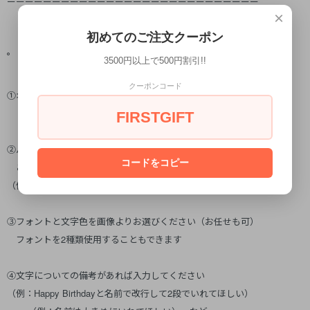
ーーーーーーーーーーーーーーーーーーーーーーーーーーーー
×
初めてのご注文クーポン
゜ご注文の仕方
3500円以上で500円割引!!
クーポンコード
①オプションをお選びください
（画像を参考にしてみてください）
FIRSTGIFT
②バルーンにいれる文字を入力してください
コードをコピー
こちらのバルーンは
～30文字程度
おいれできます
（例：Happy Birthday Riko）
③フォントと文字色を画像よりお選びください（お任せも可）
フォントを2種類使用することもできます
④文字についての備考があれば入力してください
（例：Happy Birthdayと名前で改行して2段でいれてほしい）