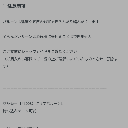
゜注意事項
バルーンは温度や気圧の影響で膨らんだり縮んだりします
膨らんだバルーンは飛行機に乗せることはできません
ご注文前に
ショップガイド
をご確認ください
（ご購入のお客様はご一読の上ご理解いただいたものとさせて頂きま
す）
ーーーーーーーーーーーーーーーーーーーーーーーーーーーー
商品番号【FL008】クリアバルーンL
持ち込みデータ可能