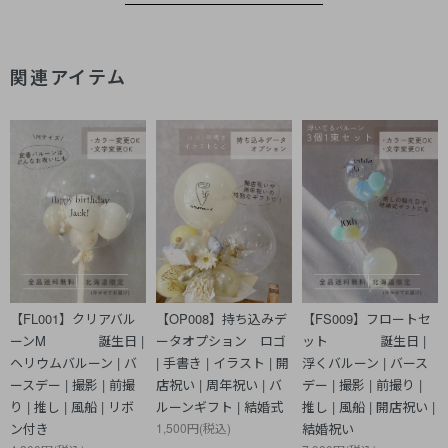
関連アイテム
【FL001】クリアバル
【OP008】持ち込みデ
【FS009】フロートセ
ーンM 誕生日 |
ータオプション ロゴ
ット 誕生日 |
ヘリウムバルーン | バ
| 手書き | イラスト | 開
浮くバルーン | バース
ースデー | 撮影 | 前撮
店祝い | 周年祝い | バ
デー | 撮影 | 前撮り |
り | 推し | 風船 | リボ
ルーンギフト | 結婚式
推し | 風船 | 開店祝い |
ン付き
1,500円(税込)
結婚祝い