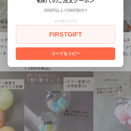
初めてのご注文クーポン
3500円以上で500円割引!!
クーポンコード
FIRSTGIFT
スティックS
【ST003】ナンバースティック
【ST005】バ
バースデー |
誕生日 | スティック | バースデー |
誕生日 | スティック
ート |
撮影 | 数字 | 推し | バルーン | スティ
撮影 | 発表会 | 推し 
コードをコピー
ック
1,980円(税込)
1,180円(税込)