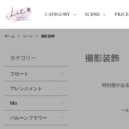
CATEGORY
SCENE
PRICE
ホーム
シーン
撮影装飾
撮影装飾
カテゴリー
グループ一覧
フロート
特別感が出
アレンジメント
Mix
～5
バルーンフラワー