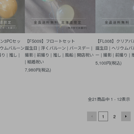
ン3PCセッ
【FS009】フロートセット
【FL008】ク
ウムバルーン
誕生日 | 浮くバルーン | バースデー |
誕生日 | ヘリウムバ
り | 推し |
撮影 | 前撮り | 推し | 風船 | 開店祝い
ー | 撮影 | 前撮り | 
| 結婚祝い
5,100円(税込)
7,980円(税込)
全
21
商品中
1 - 12
表示
1
2