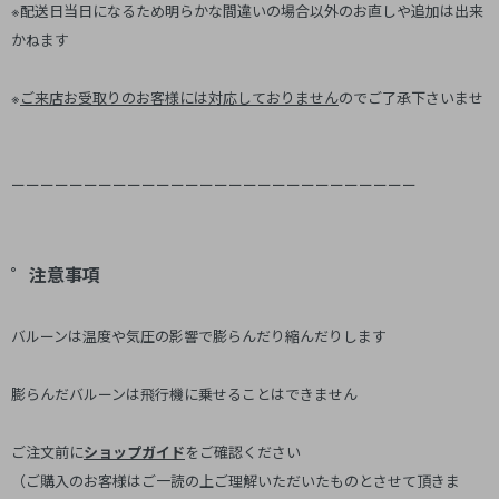
※配送日当日になるため明らかな間違いの場合以外のお直しや追加は出来
かねます
※
ご来店お受取りのお客様には対応しておりません
のでご了承下さいませ
ーーーーーーーーーーーーーーーーーーーーーーーーーーーー
゜注意事項
バルーンは温度や気圧の影響で膨らんだり縮んだりします
膨らんだバルーンは飛行機に乗せることはできません
ご注文前に
ショップガイド
をご確認ください
（ご購入のお客様はご一読の上ご理解いただいたものとさせて頂きま