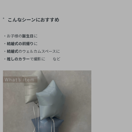
゜こんなシーンにおすすめ
・お子様の
誕生日
に
・
結婚式の前撮り
に
・
結婚式
のウェルカムスペースに
・
推しのカラー
で撮影に など