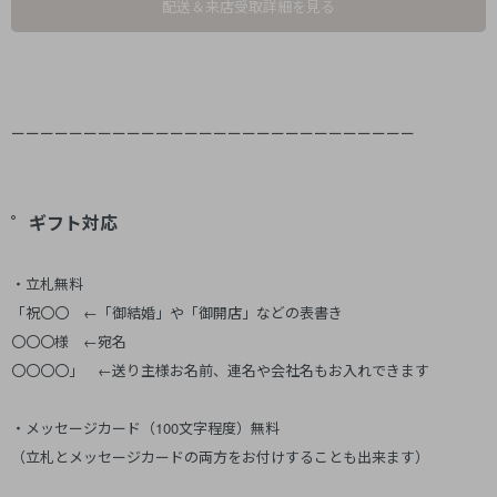
配送＆来店受取詳細を見る
ーーーーーーーーーーーーーーーーーーーーーーーーーーーー
゜ギフト対応
・立札無料
「祝〇〇 ←「御結婚」や「御開店」などの表書き
〇〇〇様 ←宛名
〇〇〇〇」 ←送り主様お名前、連名や会社名もお入れできます
・メッセージカード（100文字程度）無料
（立札とメッセージカードの両方をお付けすることも出来ます）