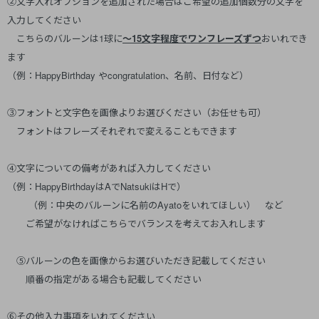
②文字入れオプションを追加された場合はご希望の追加個数分の文字を
入力してください
こちらのバルーンは1球に
～15文字程度でワンフレーズずつ
おいれでき
ます
（例：HappyBirthday やcongratulation、名前、日付など）
③フォントと文字色を画像よりお選びください（お任せも可）
フォントはフレーズそれぞれで変えることもできます
④文字についての備考があれば入力してください
（例：HappyBirthdayはAでNatsukiはHで）
（例：中央のバルーンに名前のAyatoをいれてほしい） など
ご希望がなければこちらでバランスを考えてお入れします
⑤バルーンの色を画像からお選びいただき記載してください
順番の指定がある場合も記載してください
⑥その他入力事項をいれてください